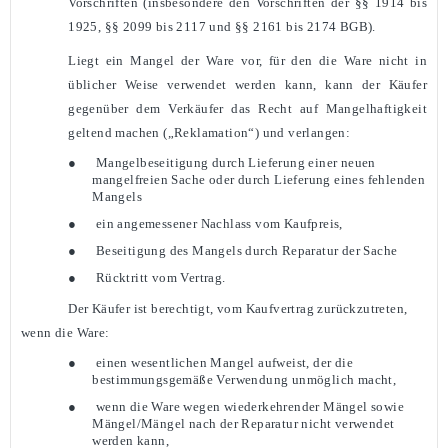
Vorschriften (insbesondere den Vorschriften der §§ 1914 bis
1925, §§ 2099 bis 2117 und §§ 2161 bis 2174 BGB).
Liegt ein Mangel der Ware vor, für den die Ware nicht in
üblicher Weise verwendet werden kann, kann der Käufer
gegenüber dem Verkäufer das Recht auf Mangelhaftigkeit
geltend machen („Reklamation“) und verlangen:
●
Mangelbeseitigung durch Lieferung einer neuen
mangelfreien Sache oder durch Lieferung eines fehlenden
Mangels
●
ein angemessener Nachlass vom Kaufpreis,
●
Beseitigung des Mangels durch Reparatur der Sache
●
Rücktritt vom Vertrag.
Der Käufer ist berechtigt, vom Kaufvertrag zurückzutreten,
wenn die Ware:
●
einen wesentlichen Mangel aufweist, der die
bestimmungsgemäße Verwendung unmöglich macht,
●
wenn die Ware wegen wiederkehrender Mängel sowie
Mängel/Mängel nach der Reparatur nicht verwendet
werden kann,