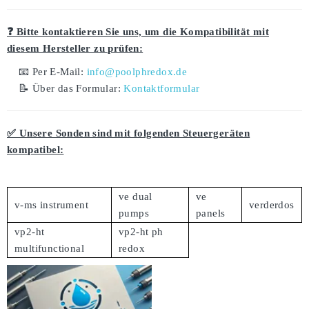
❓ Bitte kontaktieren Sie uns, um die Kompatibilität mit
diesem Hersteller zu prüfen:
📧 Per E-Mail:
info@poolphredox.de
📝 Über das Formular:
Kontaktformular
✅ Unsere Sonden sind mit folgenden Steuergeräten
kompatibel:
ve dual
ve
v-ms instrument
verderdos
pumps
panels
vp2-ht
vp2-ht ph
multifunctional
redox