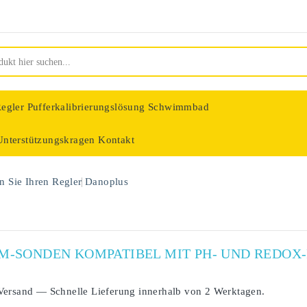
egler
Pufferkalibrierungslösung Schwimmbad
Unterstützungskragen
Kontakt
nologie
 Sie Ihren Regler
Danoplus
UM-SONDEN KOMPATIBEL MIT PH- UND REDO
S
Versand
— Schnelle Lieferung innerhalb von
2 Werktagen
.