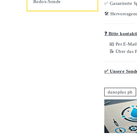
Redox-Sonde
✅
Garantierte S
🛠️
Hervorragend
❓ Bitte kontakt
📧 Per E-Mai
📝 Über das 
✅ Unsere Sonde
danoplus ph