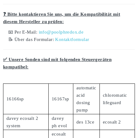
❓ Bitte kontaktieren Sie uns, um die Kompatibilität mit
diesem Hersteller zu prüfen:
📧 Per E-Mail:
info@poolphredox.de
📝 Über das Formular:
Kontaktformular
✅ Unsere Sonden sind mit folgenden Steuergeräten
kompatibel:
automatic
acid
chloromatic
16166sp
16167sp
dosing
lifeguard
pump
davey ecosalt 2
davey
des 13ce
ecosalt 2
system
ph evol
ecosalt