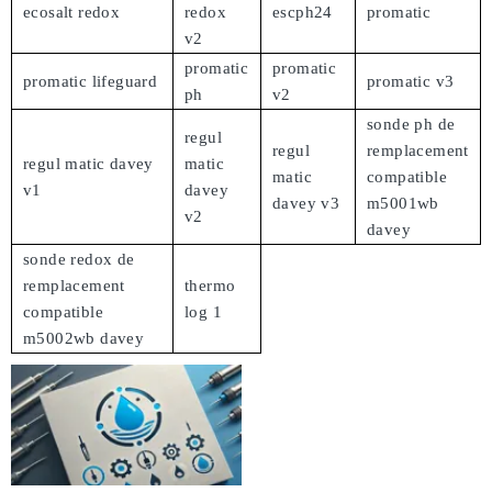
ecosalt redox
redox
escph24
promatic
v2
promatic
promatic
promatic lifeguard
promatic v3
ph
v2
sonde ph de
regul
regul
remplacement
regul matic davey
matic
matic
compatible
v1
davey
davey v3
m5001wb
v2
davey
sonde redox de
remplacement
thermo
compatible
log 1
m5002wb davey