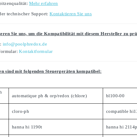
pitzenqualität:
Mehr erfahren
er technischer Support:
Kontaktieren Sie uns
ieren Sie uns, um die Kompatibilität mit diesem Hersteller zu prü
l:
info@poolphredox.de
Formular:
Kontaktformular
n sind mit folgenden Steuergeräten kompatibel:
h
automatique ph & orp/redox (chlore)
bl100-00
cloro-ph
compatible hi
hanna hi 1190t
hanna hi 2114