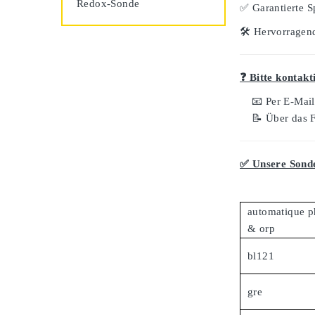
Redox-Sonde
✅
Garantierte S
🛠️
Hervorragend
❓ Bitte kontakt
📧 Per E-Mai
📝 Über das 
✅ Unsere Sonde
automatique p
& orp
bl121
gre