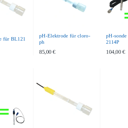
pH-Elektrode für cloro-
pH-sonde 
e für BL121
ph
2114P
85,00 €
104,00 €