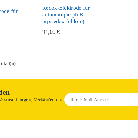
Redox-Elektrode für
rode für
automatique ph &
orp/redox (chlore)
91,00 €
tikel(n)
den
 Veranstaltungen, Verkäufen und