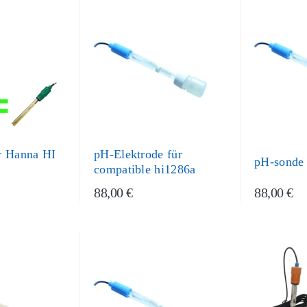
r Hanna HI
pH-Elektrode für
pH-sonde
compatible hi1286a
88,00 €
88,00 €