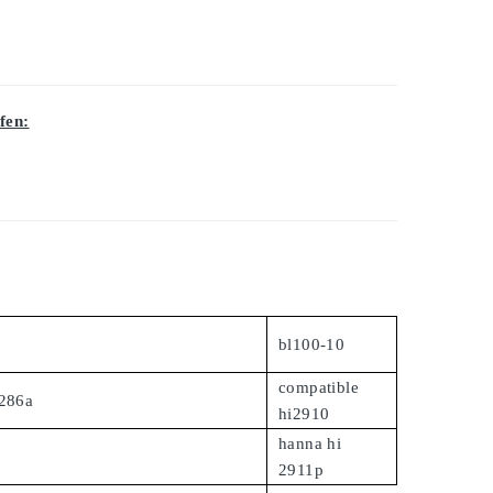
fen:
bl100-10
compatible
1286a
hi2910
hanna hi
p
2911p