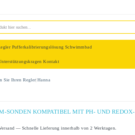
egler
Pufferkalibrierungslösung Schwimmbad
Unterstützungskragen
Kontakt
nologie
 Sie Ihren Regler
Hanna
UM-SONDEN KOMPATIBEL MIT PH- UND REDO
Versand
— Schnelle Lieferung innerhalb von
2 Werktagen
.