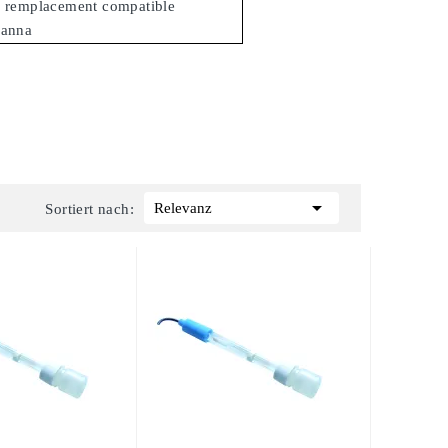
e remplacement compatible
hanna

Relevanz
Sortiert nach: