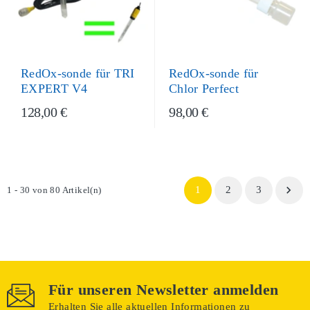
RedOx-sonde für
RedOx-sonde für TRI
Chlor Perfect
EXPERT V4
128,00 €
98,00 €

1
2
3
1 - 30 von 80 Artikel(n)
Für unseren Newsletter anmelden
Erhalten Sie alle aktuellen Informationen zu