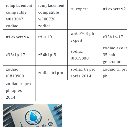
remplacement
remplacement
tri expert
tri expert v2
compatible
compatible
w013047
w500720
zodiac
zodiac
w500708 ph
tri expert v4
tri u 10
z35h1p-17
expert
zodiac exo i
zodiac
z35r1p-17
z54h1p-5
35 salt
r0819800
generator
zodiac
zodiac tri pro
zodiac tri pr
zodiac tri pro
r0819900
aprés 2014
ph
zodiac tri pro
ph aprés
2014