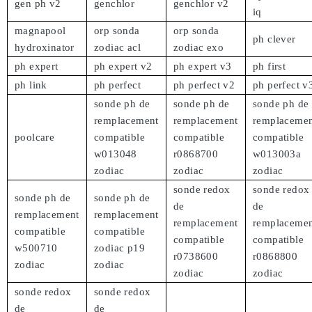
gen ph v2
genchlor
genchlor v2
iq
magnapool
orp sonda
orp sonda
ph clever
hydroxinator
zodiac acl
zodiac exo
ph expert
ph expert v2
ph expert v3
ph first
ph link
ph perfect
ph perfect v2
ph perfect v
sonde ph de
sonde ph de
sonde ph de
remplacement
remplacement
remplaceme
poolcare
compatible
compatible
compatible
w013048
r0868700
w013003a
zodiac
zodiac
zodiac
sonde redox
sonde redox
sonde ph de
sonde ph de
de
de
remplacement
remplacement
remplacement
remplaceme
compatible
compatible
compatible
compatible
w500710
zodiac p19
r0738600
r0868800
zodiac
zodiac
zodiac
zodiac
sonde redox
sonde redox
de
de