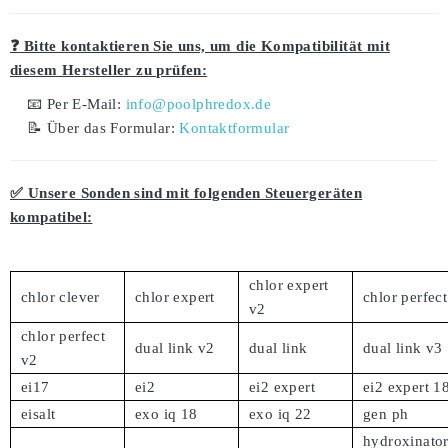
❓ Bitte kontaktieren Sie uns, um die Kompatibilität mit
diesem Hersteller zu prüfen:
📧 Per E-Mail:
info@poolphredox.de
📝 Über das Formular:
Kontaktformular
✅ Unsere Sonden sind mit folgenden Steuergeräten
kompatibel:
chlor expert
chlor clever
chlor expert
chlor perfect
v2
chlor perfect
dual link v2
dual link
dual link v3
v2
ei17
ei2
ei2 expert
ei2 expert 1
eisalt
exo iq 18
exo iq 22
gen ph
hydroxinato