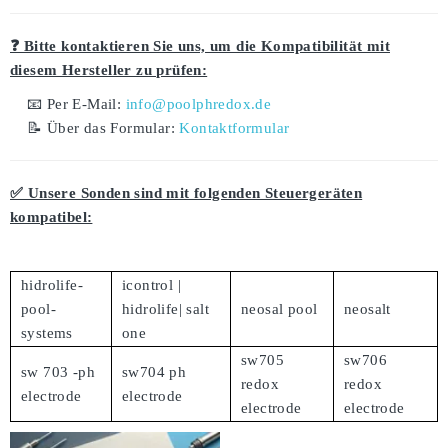
❓ Bitte kontaktieren Sie uns, um die Kompatibilität mit
diesem Hersteller zu prüfen:
📧 Per E-Mail:
info@poolphredox.de
📝 Über das Formular:
Kontaktformular
✅ Unsere Sonden sind mit folgenden Steuergeräten
kompatibel:
hidrolife-
icontrol |
pool-
hidrolife| salt
neosal pool
neosalt
systems
one
sw705
sw706
sw 703 -ph
sw704 ph
redox
redox
electrode
electrode
electrode
electrode