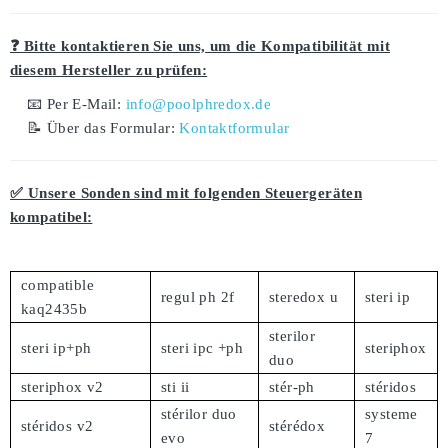
❓ Bitte kontaktieren Sie uns, um die Kompatibilität mit
diesem Hersteller zu prüfen:
📧 Per E-Mail:
info@poolphredox.de
📝 Über das Formular:
Kontaktformular
✅ Unsere Sonden sind mit folgenden Steuergeräten
kompatibel:
compatible
regul ph 2f
steredox u
steri ip
kaq2435b
sterilor
steri ip+ph
steri ipc +ph
steriphox
duo
steriphox v2
sti ii
stér-ph
stéridos
stérilor duo
systeme
stéridos v2
stérédox
evo
7