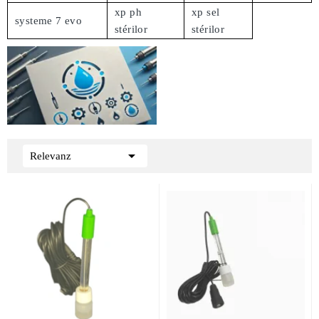
xp ph
xp sel
systeme 7 evo
stérilor
stérilor

Relevanz