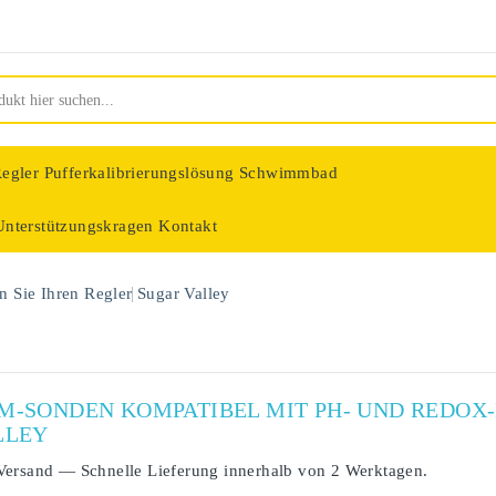
egler
Pufferkalibrierungslösung Schwimmbad
Unterstützungskragen
Kontakt
nologie
 Sie Ihren Regler
Sugar Valley
UM-SONDEN KOMPATIBEL MIT PH- UND REDO
LLEY
Versand
— Schnelle Lieferung innerhalb von
2 Werktagen
.