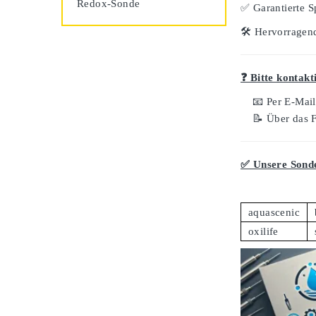
Redox-Sonde
✅
Garantierte S
🛠️
Hervorragend
❓ Bitte kontakt
📧 Per E-Mai
📝 Über das 
✅ Unsere Sonde
aquascenic
oxilife