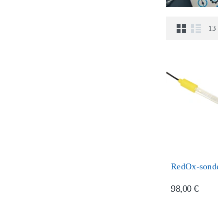
13
RedOx-sonde
98,00 €