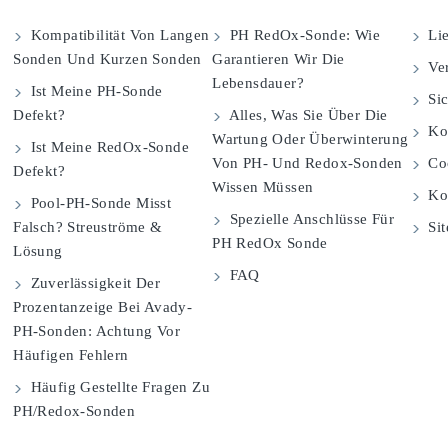
Kompatibilität Von Langen
PH RedOx-Sonde: Wie
Lie
Sonden Und Kurzen Sonden
Garantieren Wir Die
Ver
Lebensdauer?
Ist Meine PH-Sonde
Sic
Defekt?
Alles, Was Sie Über Die
Kom
Wartung Oder Überwinterung
Ist Meine RedOx-Sonde
Von PH- Und Redox-Sonden
Coo
Defekt?
Wissen Müssen
Ko
Pool-PH-Sonde Misst
Spezielle Anschlüsse Für
Falsch? Streuströme &
Si
PH RedOx Sonde
Lösung
FAQ
Zuverlässigkeit Der
Prozentanzeige Bei Avady-
PH-Sonden: Achtung Vor
Häufigen Fehlern
Häufig Gestellte Fragen Zu
PH/Redox-Sonden