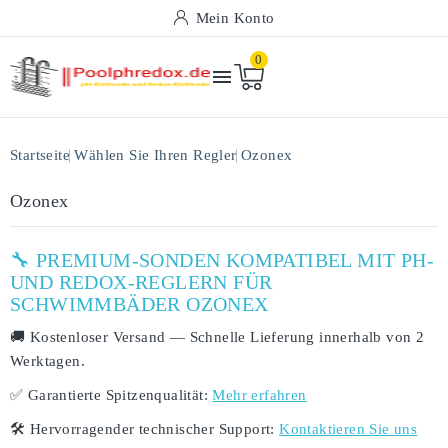
Mein Konto
0

Startseite
Wählen Sie Ihren Regler
Ozonex
Ozonex
🔧 PREMIUM-SONDEN KOMPATIBEL MIT PH-
UND REDOX-REGLERN FÜR
SCHWIMMBÄDER OZONEX
🚚
Kostenloser Versand
— Schnelle Lieferung innerhalb von
2
Werktagen
.
✅
Garantierte Spitzenqualität:
Mehr erfahren
🛠️
Hervorragender technischer Support:
Kontaktieren Sie uns