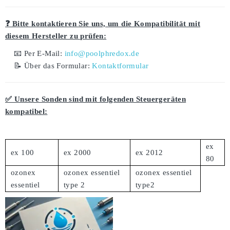
❓ Bitte kontaktieren Sie uns, um die Kompatibilität mit
diesem Hersteller zu prüfen:
📧 Per E-Mail:
info@poolphredox.de
📝 Über das Formular:
Kontaktformular
✅ Unsere Sonden sind mit folgenden Steuergeräten
kompatibel:
ex
ex 100
ex 2000
ex 2012
80
ozonex
ozonex essentiel
ozonex essentiel
essentiel
type 2
type2