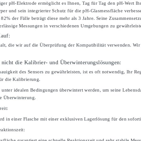
ger pH-Elektrode ermöglicht es Ihnen, Tag für Tag den pH-Wert Ihr
per und sein integrierter Schutz für die pH-Glasmessfläche verbesse
 82% der Fälle beträgt diese mehr als 3 Jahre. Seine Zusammenset
verlässige Messungen in verschiedenen Umgebungen zu gewährleist
Kauf:
falt, die wir auf die Überprüfung der Kompatibilität verwenden. Wir
 nicht die Kalibrier- und Überwinterungslösungen:
igkeit des Sensors zu gewährleisten, ist es oft notwendig, Ihr Rege
r die Kalibrierung.
te unter idealen Bedingungen überwintert werden, um seine Lebensdau
ie Überwinterung.
reit:
rd in einer Flasche mit einer exklusiven Lagerlösung für den sofor
aktionszeit:
sfläche garantiert eine schnelle Reaktionszeit und sehr stabile Mes