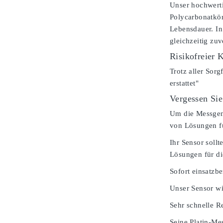
Unser hochwerti
Polycarbonatkör
Lebensdauer. In
gleichzeitig zu
Risikofreier 
Trotz aller Sorg
erstattet"
Vergessen Sie
Um die Messgenau
von Lösungen fü
Ihr Sensor soll
Lösungen für d
Sofort einsatzbe
Unser Sensor wi
Sehr schnelle Re
Seine Platin-Mes