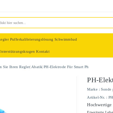
egler
Pufferkalibrierungslösung Schwimmbad
Unterstützungskragen
Kontakt
nologie
 Sie Ihren Regler
Abatik
PH-Elektrode Für Smart Ph
PH-Elekt
Marke :
Sonde 
Artikel-Nr.
: P
Hochwertige 
Erweiterte Leb