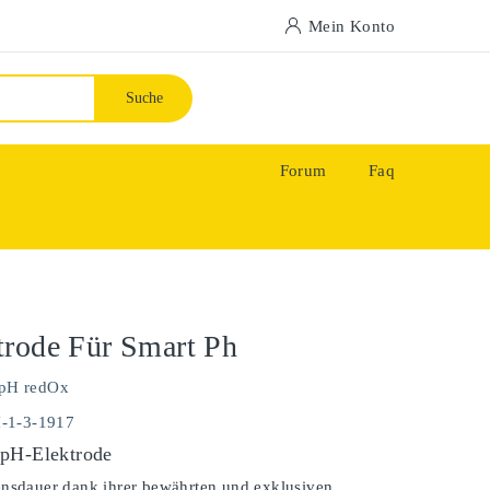
Mein Konto
Suche
Forum
Faq
rode Für Smart Ph
pH redOx
H-1-3-1917
pH-Elektrode
ensdauer dank ihrer bewährten und exklusiven