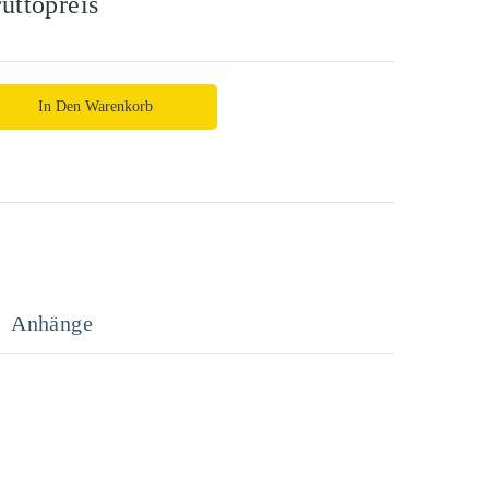
uttopreis
In Den Warenkorb
Anhänge