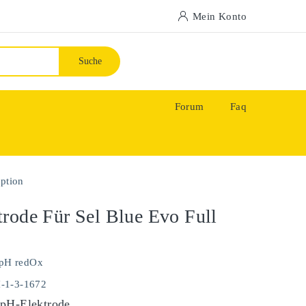
Mein Konto
Suche
Forum
Faq
Option
rode Für Sel Blue Evo Full
pH redOx
H-1-3-1672
pH-Elektrode