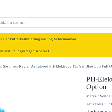
egler
Pufferkalibrierungslösung Schwimmbad
Unterstützungskragen
Kontakt
nologie
 Sie Ihren Regler
Astralpool
PH-Elektrode Für Sel Blue Evo Full 
PH-Elekt
Option
Marke :
Sonde 
Artikel-Nr.
: P
Hochwertige 