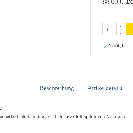
Br
88,00 €
Verfügbar

Beschreibung
Artikeldetails
t:
mpatibel mit dem Regler sel blue evo full option von Astralpool