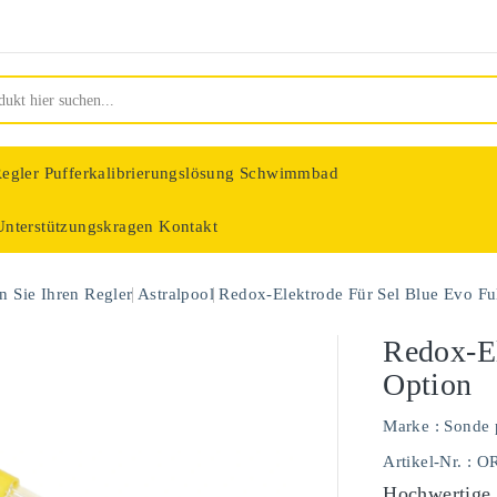
egler
Pufferkalibrierungslösung Schwimmbad
Unterstützungskragen
Kontakt
nologie
 Sie Ihren Regler
Astralpool
Redox-Elektrode Für Sel Blue Evo Fu
Redox-El
Option
Marke :
Sonde 
Artikel-Nr.
: O
Hochwertige