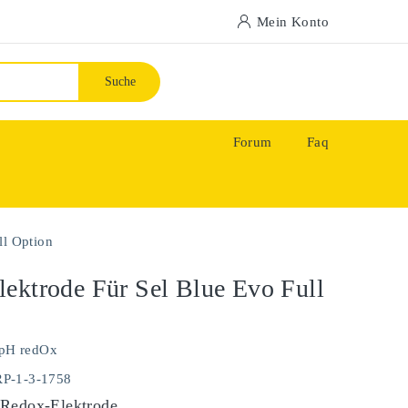
Mein Konto
Suche
Forum
Faq
ll Option
ektrode Für Sel Blue Evo Full
pH redOx
RP-1-3-1758
 Redox-Elektrode