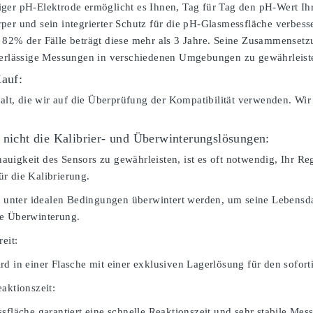
ger pH-Elektrode ermöglicht es Ihnen, Tag für Tag den pH-Wert Ihr
per und sein integrierter Schutz für die pH-Glasmessfläche verbesse
 82% der Fälle beträgt diese mehr als 3 Jahre. Seine Zusammenset
verlässige Messungen in verschiedenen Umgebungen zu gewährleist
Kauf:
falt, die wir auf die Überprüfung der Kompatibilität verwenden. Wir
 nicht die Kalibrier- und Überwinterungslösungen:
igkeit des Sensors zu gewährleisten, ist es oft notwendig, Ihr Rege
r die Kalibrierung.
te unter idealen Bedingungen überwintert werden, um seine Lebensdau
ie Überwinterung.
reit:
rd in einer Flasche mit einer exklusiven Lagerlösung für den sofor
aktionszeit:
sfläche garantiert eine schnelle Reaktionszeit und sehr stabile Mes