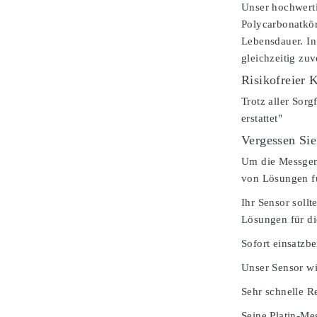
Unser hochwerti
Polycarbonatkör
Lebensdauer. In
gleichzeitig zu
Risikofreier 
Trotz aller Sorg
erstattet"
Vergessen Sie
Um die Messgenau
von Lösungen fü
Ihr Sensor soll
Lösungen für d
Sofort einsatzbe
Unser Sensor wi
Sehr schnelle Re
Seine Platin-Mes