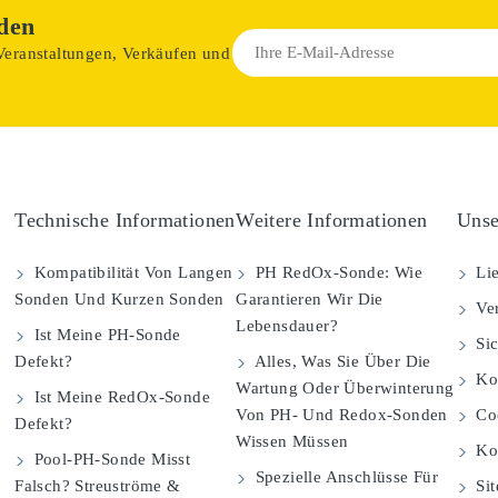
den
 Veranstaltungen, Verkäufen und
Technische Informationen
Weitere Informationen
Unse
Kompatibilität Von Langen
PH RedOx-Sonde: Wie
Lie
Sonden Und Kurzen Sonden
Garantieren Wir Die
Ver
Lebensdauer?
Ist Meine PH-Sonde
Sic
Defekt?
Alles, Was Sie Über Die
Kom
Wartung Oder Überwinterung
Ist Meine RedOx-Sonde
Von PH- Und Redox-Sonden
Coo
Defekt?
Wissen Müssen
Ko
Pool-PH-Sonde Misst
Spezielle Anschlüsse Für
Falsch? Streuströme &
Si