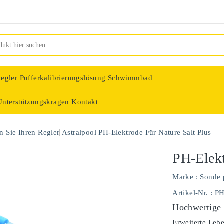
egler
Pufferkalibrierungslösung Schwimmbad
Unterstützungskragen
Kontakt
nologie
 Sie Ihren Regler
Astralpool
PH-Elektrode Für Nature Salt Plus
PH-Elekt
Marke :
Sonde 
Artikel-Nr.
: P
Hochwertige 
Erweiterte Leb