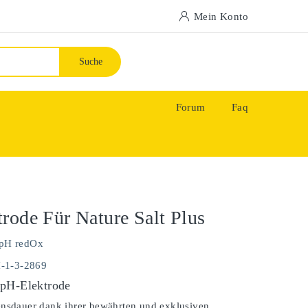
Mein Konto
Suche
Forum
Faq
rode Für Nature Salt Plus
pH redOx
H-1-3-2869
pH-Elektrode
ensdauer dank ihrer bewährten und exklusiven