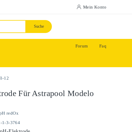
Mein Konto
Suche
Forum
Faq
Nl-12
rode Für Astrapool Modelo
pH redOx
H-1-3-3764
pH-Elektrode