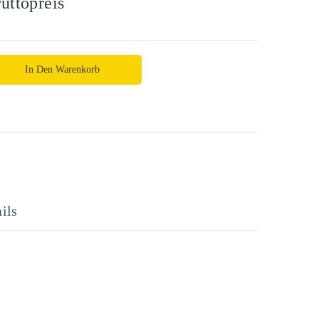
uttopreis
In Den Warenkorb
ils