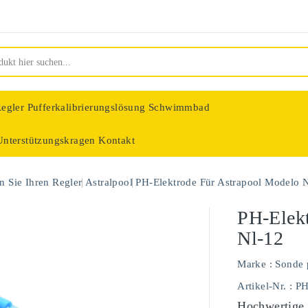
egler
Pufferkalibrierungslösung Schwimmbad
Unterstützungskragen
Kontakt
nologie
 Sie Ihren Regler
Astralpool
PH-Elektrode Für Astrapool Modelo 
PH-Elekt
Nl-12
Marke :
Sonde 
Artikel-Nr.
: P
Hochwertige 