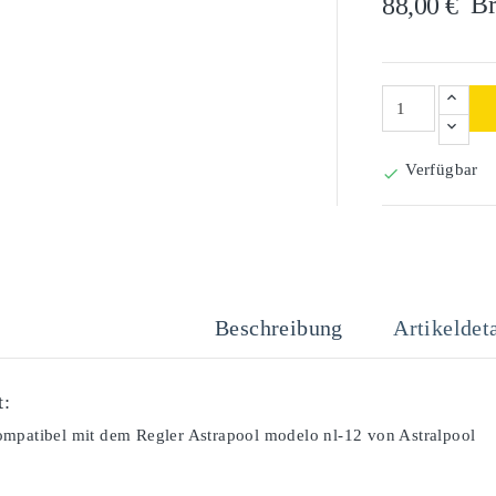
Br
88,00 €
Verfügbar

Beschreibung
Artikeldeta
t:
mpatibel mit dem Regler Astrapool modelo nl-12 von Astralpool