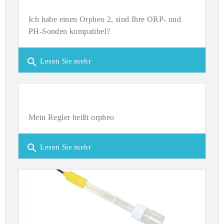
Ich habe einen Orpheo 2, sind Ihre ORP- und
PH-Sonden kompatibel?
search
Lesen Sie mehr
Mein Regler heißt orpheo
search
Lesen Sie mehr