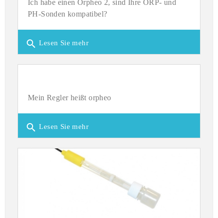
Ich habe einen Orpheo 2, sind Ihre ORP- und
PH-Sonden kompatibel?
search
Lesen Sie mehr
Mein Regler heißt orpheo
search
Lesen Sie mehr