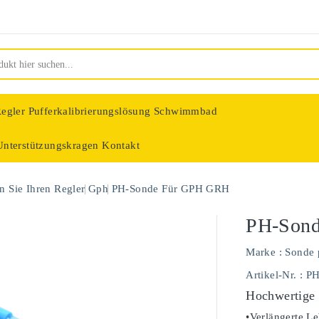
egler
Pufferkalibrierungslösung Schwimmbad
Unterstützungskragen
Kontakt
nologie
 Sie Ihren Regler
Gph
PH-Sonde Für GPH GRH
PH-Son
Marke :
Sonde 
Artikel-Nr.
: P
Hochwertige
•Verlängerte Le