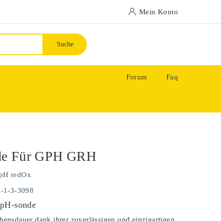
Mein Konto
Suche
Forum
Faq
de Für GPH GRH
pH redOx
H-1-3-3098
 pH-sonde
bensdauer dank ihrer zuverlässigen und einzigartigen