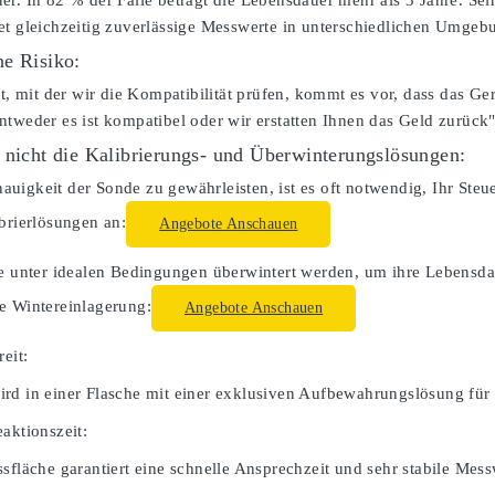
er. In 82 % der Fälle beträgt die Lebensdauer mehr als 3 Jahre. S
et gleichzeitig zuverlässige Messwerte in unterschiedlichen Umgeb
e Risiko:
lt, mit der wir die Kompatibilität prüfen, kommt es vor, dass das Ger
ntweder es ist kompatibel oder wir erstatten Ihnen das Geld zurück"
 nicht die Kalibrierungs- und Überwinterungslösungen:
uigkeit der Sonde zu gewährleisten, ist es oft notwendig, Ihr Steue
ibrierlösungen an:
Angebote Anschauen
te unter idealen Bedingungen überwintert werden, um ihre Lebensdau
e Wintereinlagerung:
Angebote Anschauen
reit:
rd in einer Flasche mit einer exklusiven Aufbewahrungslösung für 
aktionszeit:
sfläche garantiert eine schnelle Ansprechzeit und sehr stabile Mess