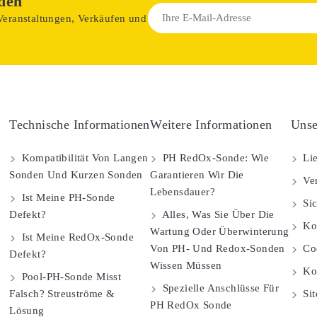
den
 Veranstaltungen, Verkäufen und
Technische Informationen
Weitere Informationen
Unse
Kompatibilität Von Langen
PH RedOx-Sonde: Wie
Lie
Sonden Und Kurzen Sonden
Garantieren Wir Die
Ver
Lebensdauer?
Ist Meine PH-Sonde
Sic
Defekt?
Alles, Was Sie Über Die
Kom
Wartung Oder Überwinterung
Ist Meine RedOx-Sonde
Von PH- Und Redox-Sonden
Coo
Defekt?
Wissen Müssen
Ko
Pool-PH-Sonde Misst
Spezielle Anschlüsse Für
Falsch? Streuströme &
Si
PH RedOx Sonde
Lösung