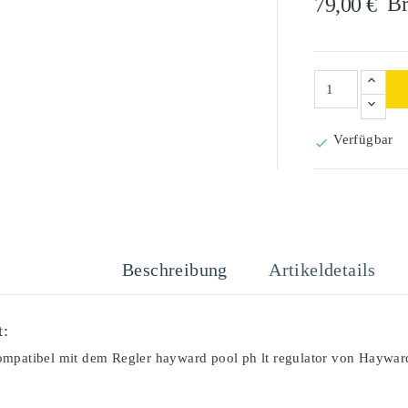
Br
79,00 €
Verfügbar

Beschreibung
Artikeldetails
t:
mpatibel mit dem Regler hayward pool ph lt regulator von Haywar