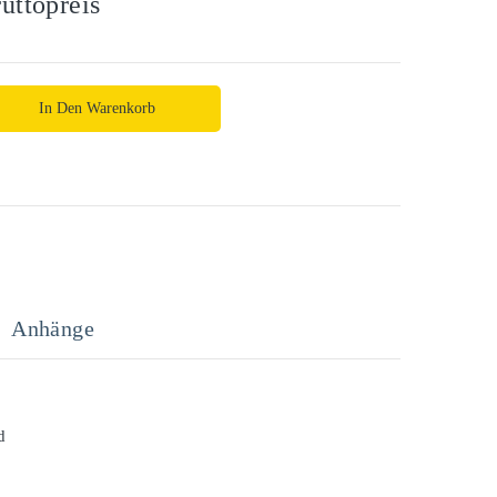
uttopreis
In Den Warenkorb
Anhänge
d