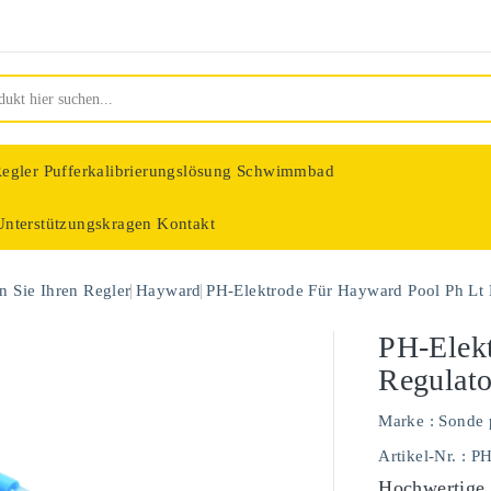
egler
Pufferkalibrierungslösung Schwimmbad
Unterstützungskragen
Kontakt
nologie
 Sie Ihren Regler
Hayward
PH-Elektrode Für Hayward Pool Ph Lt 
PH-Elekt
Regulato
Marke :
Sonde 
Artikel-Nr.
: P
Hochwertige 