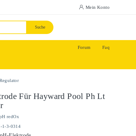
Mein Konto
Suche
Forum
Faq
Regulator
rode Für Hayward Pool Ph Lt
r
pH redOx
H-1-3-0314
pH-Elektrode