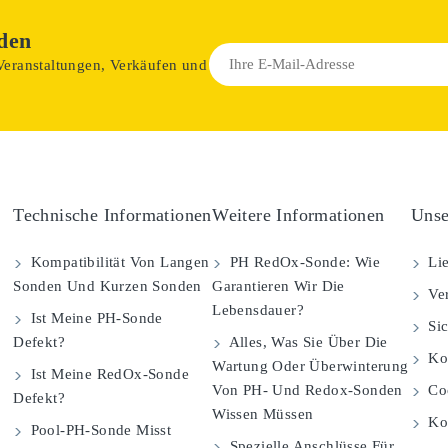
den
 Veranstaltungen, Verkäufen und
Technische Informationen
Weitere Informationen
Unse
Kompatibilität Von Langen
PH RedOx-Sonde: Wie
Lie
Sonden Und Kurzen Sonden
Garantieren Wir Die
Ver
Lebensdauer?
Ist Meine PH-Sonde
Sic
Defekt?
Alles, Was Sie Über Die
Kom
Wartung Oder Überwinterung
Ist Meine RedOx-Sonde
Von PH- Und Redox-Sonden
Coo
Defekt?
Wissen Müssen
Ko
Pool-PH-Sonde Misst
Spezielle Anschlüsse Für