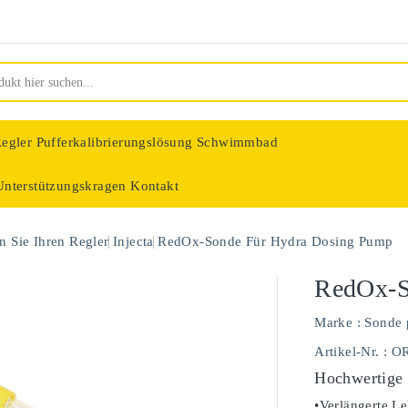
egler
Pufferkalibrierungslösung Schwimmbad
Unterstützungskragen
Kontakt
nologie
 Sie Ihren Regler
Injecta
RedOx-Sonde Für Hydra Dosing Pump
RedOx-S
Marke :
Sonde 
Artikel-Nr.
: O
Hochwertige
•Verlängerte Le