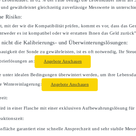
e Lebensdauer. In 82 % der Fälle beträgt die Lebensdauer mehr als
und gewährleistet gleichzeitig zuverlässige Messwerte in untersc
e Risiko:
lt, mit der wir die Kompatibilität prüfen, kommt es vor, dass das Ger
ntweder es ist kompatibel oder wir erstatten Ihnen das Geld zurück"
 nicht die Kalibrierungs- und Überwinterungslösungen:
uigkeit der Sonde zu gewährleisten, ist es oft notwendig, Ihr Steue
ibrierlösungen an:
Angebote Anschauen
te unter idealen Bedingungen überwintert werden, um ihre Lebensdau
e Wintereinlagerung:
Angebote Anschauen
reit:
rd in einer Flasche mit einer exklusiven Aufbewahrungslösung für 
aktionszeit:
sfläche garantiert eine schnelle Ansprechzeit und sehr stabile Mess