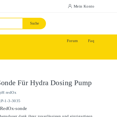
Mein Konto
Suche
Forum
Faq
onde Für Hydra Dosing Pump
pH redOx
RP-1-3-3035
 RedOx-sonde
bensdauer dank ihrer zuverlässigen und einzigartigen