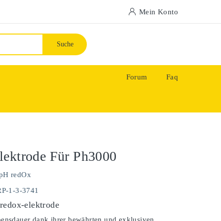
Mein Konto
Suche
Forum
Faq
lektrode Für Ph3000
pH redOx
RP-1-3-3741
redox-elektrode
bensdauer dank ihrer bewährten und exklusiven