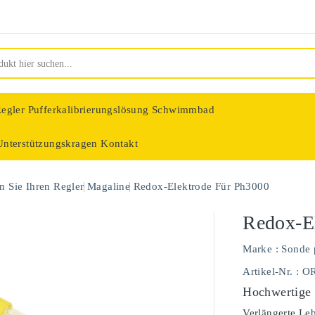
egler
Pufferkalibrierungslösung Schwimmbad
Unterstützungskragen
Kontakt
nologie
 Sie Ihren Regler
Magaline
Redox-Elektrode Für Ph3000
Redox-E
Marke :
Sonde 
Artikel-Nr.
: O
Hochwertige 
Verlängerte Le