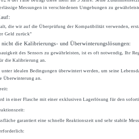
 82% der Fälle beträgt diese mehr als 3 Jahre. Seine Zusammensetz
verlässige Messungen in verschiedenen Umgebungen zu gewährleist
Kauf:
falt, die wir auf die Überprüfung der Kompatibilität verwenden, erst
er Geld zurück"
 nicht die Kalibrierungs- und Überwinterungslösungen:
igkeit des Sensors zu gewährleisten, ist es oft notwendig, Ihr Rege
r die Kalibrierung an.
te unter idealen Bedingungen überwintert werden, um seine Lebensdau
e Überwinterung an.
reit:
rd in einer Flasche mit einer exklusiven Lagerlösung für den sofort
aktionszeit:
sfläche garantiert eine schnelle Reaktionszeit und sehr stabile Mes
rforderlich: