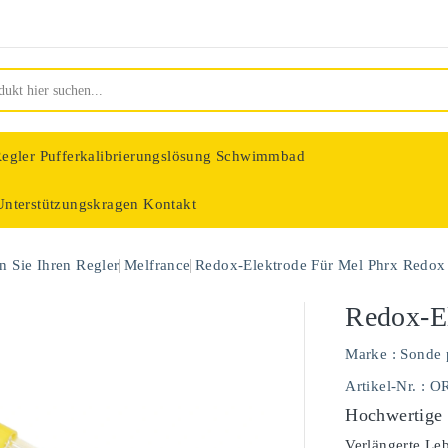
egler
Pufferkalibrierungslösung Schwimmbad
Unterstützungskragen
Kontakt
nologie
 Sie Ihren Regler
Melfrance
Redox-Elektrode Für Mel Phrx Redox
Redox-E
Marke :
Sonde 
Artikel-Nr.
: O
Hochwertige
Verlängerte Le