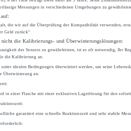
 82% der Fälle beträgt diese mehr als 3 Jahre. Seine Zusammensetz
verlässige Messungen in verschiedenen Umgebungen zu gewährleist
Kauf:
falt, die wir auf die Überprüfung der Kompatibilität verwenden, erst
er Geld zurück"
 nicht die Kalibrierungs- und Überwinterungslösungen:
igkeit des Sensors zu gewährleisten, ist es oft notwendig, Ihr Rege
r die Kalibrierung an.
te unter idealen Bedingungen überwintert werden, um seine Lebensdau
e Überwinterung an.
reit:
rd in einer Flasche mit einer exklusiven Lagerlösung für den sofort
aktionszeit:
sfläche garantiert eine schnelle Reaktionszeit und sehr stabile Mes
rforderlich: