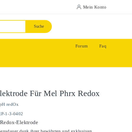
Mein Konto
Suche
Forum
Faq
lektrode Für Mel Phrx Redox
pH redOx
RP-1-3-0402
 Redox-Elektrode
bensdauer dank ihrer bewährten und exklusiven