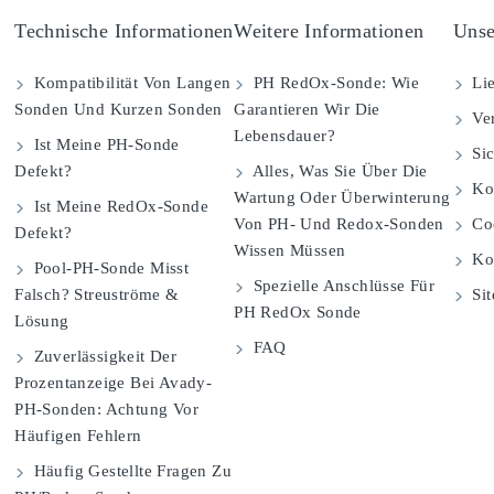
Technische Informationen
Weitere Informationen
Unse
Kompatibilität Von Langen
PH RedOx-Sonde: Wie
Lie
Sonden Und Kurzen Sonden
Garantieren Wir Die
Ver
Lebensdauer?
Ist Meine PH-Sonde
Sic
Defekt?
Alles, Was Sie Über Die
Kom
Wartung Oder Überwinterung
Ist Meine RedOx-Sonde
Von PH- Und Redox-Sonden
Coo
Defekt?
Wissen Müssen
Ko
Pool-PH-Sonde Misst
Spezielle Anschlüsse Für
Falsch? Streuströme &
Si
PH RedOx Sonde
Lösung
FAQ
Zuverlässigkeit Der
Prozentanzeige Bei Avady-
PH-Sonden: Achtung Vor
Häufigen Fehlern
Häufig Gestellte Fragen Zu