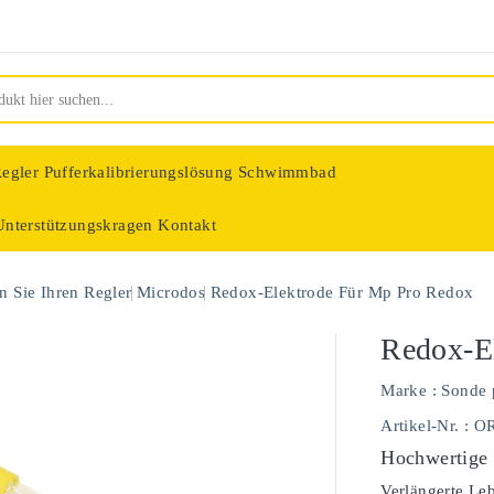
egler
Pufferkalibrierungslösung Schwimmbad
Unterstützungskragen
Kontakt
nologie
 Sie Ihren Regler
Microdos
Redox-Elektrode Für Mp Pro Redox
Redox-E
Marke :
Sonde 
Artikel-Nr.
: O
Hochwertige
Verlängerte Le