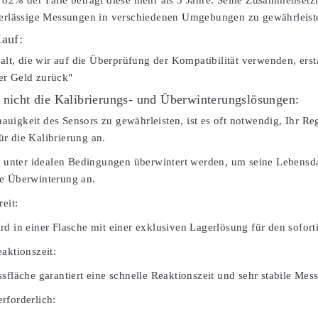
 82% der Fälle beträgt diese mehr als 3 Jahre. Seine Zusammensetz
verlässige Messungen in verschiedenen Umgebungen zu gewährleist
Kauf:
falt, die wir auf die Überprüfung der Kompatibilität verwenden, erst
er Geld zurück"
 nicht die Kalibrierungs- und Überwinterungslösungen:
igkeit des Sensors zu gewährleisten, ist es oft notwendig, Ihr Rege
r die Kalibrierung an.
te unter idealen Bedingungen überwintert werden, um seine Lebensdau
e Überwinterung an.
reit:
rd in einer Flasche mit einer exklusiven Lagerlösung für den sofort
aktionszeit:
sfläche garantiert eine schnelle Reaktionszeit und sehr stabile Mes
rforderlich: