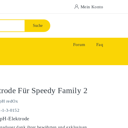
Mein Konto
Suche
Forum
Faq
rode Für Speedy Family 2
pH redOx
H-1-3-0152
pH-Elektrode
ensdauer dank ihrer bewährten und exklusiven