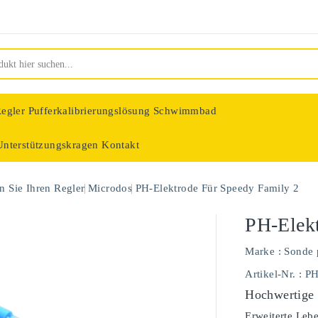
egler
Pufferkalibrierungslösung Schwimmbad
Unterstützungskragen
Kontakt
nologie
 Sie Ihren Regler
Microdos
PH-Elektrode Für Speedy Family 2
PH-Elekt
Marke :
Sonde 
Artikel-Nr.
: P
Hochwertige 
Erweiterte Leb