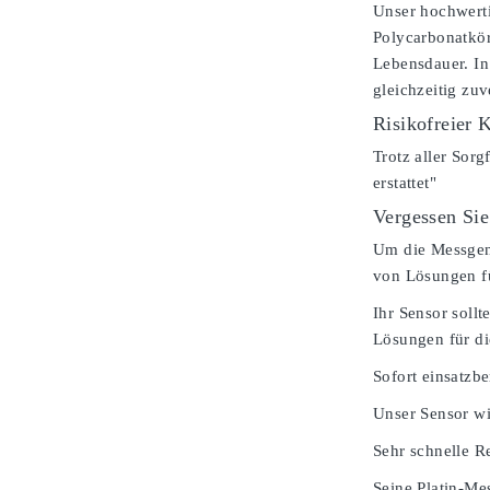
Unser hochwerti
Polycarbonatkör
Lebensdauer. In
gleichzeitig zu
Risikofreier 
Trotz aller Sorg
erstattet"
Vergessen Sie
Um die Messgenau
von Lösungen fü
Ihr Sensor soll
Lösungen für d
Sofort einsatzbe
Unser Sensor wi
Sehr schnelle Re
Seine Platin-Mes