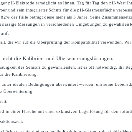
ger pH-Elektrode ermöglicht es Ihnen, Tag für Tag den pH-Wert Ihr
per und sein integrierter Schutz für die pH-Glasmessfläche verbesse
 82% der Fälle beträgt diese mehr als 3 Jahre. Seine Zusammenset
verlässige Messungen in verschiedenen Umgebungen zu gewährleist
Kauf:
falt, die wir auf die Überprüfung der Kompatibilität verwenden. Wir
 nicht die Kalibrier- und Überwinterungslösungen:
igkeit des Sensors zu gewährleisten, ist es oft notwendig, Ihr Rege
r die Kalibrierung.
te unter idealen Bedingungen überwintert werden, um seine Lebensdau
ie Überwinterung.
reit:
rd in einer Flasche mit einer exklusiven Lagerlösung für den sofor
aktionszeit:
sfläche garantiert eine schnelle Reaktionszeit und sehr stabile Mes