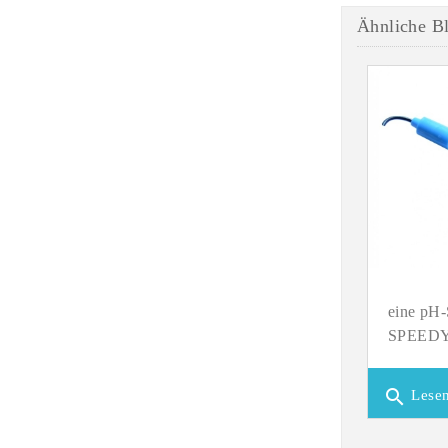
Ähnliche Bl
eine pH
SPEEDY
search
Lesen