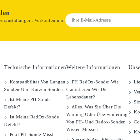
den
 Veranstaltungen, Verkäufen und
Technische Informationen
Weitere Informationen
Unse
Kompatibilität Von Langen
PH RedOx-Sonde: Wie
Lie
Sonden Und Kurzen Sonden
Garantieren Wir Die
Ver
Lebensdauer?
Ist Meine PH-Sonde
Sic
Defekt?
Alles, Was Sie Über Die
Kom
Wartung Oder Überwinterung
Ist Meine RedOx-Sonde
Von PH- Und Redox-Sonden
Coo
Defekt?
Wissen Müssen
Ko
Pool-PH-Sonde Misst
Spezielle Anschlüsse Für