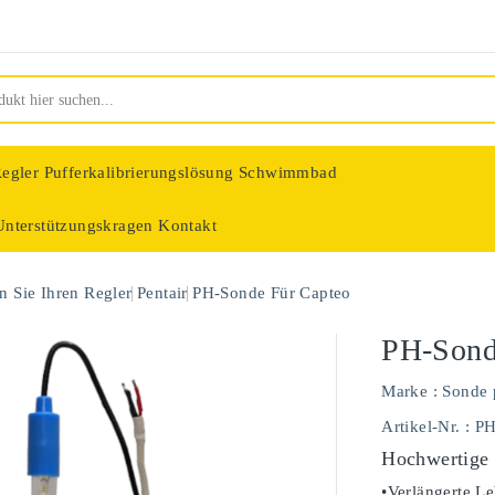
egler
Pufferkalibrierungslösung Schwimmbad
Unterstützungskragen
Kontakt
nologie
 Sie Ihren Regler
Pentair
PH-Sonde Für Capteo
PH-Sond
Marke :
Sonde 
Artikel-Nr.
: P
Hochwertige
•Verlängerte Le