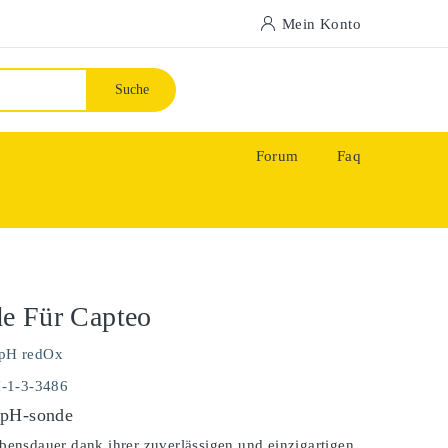
Mein Konto
Suche
Forum
Faq
e Für Capteo
pH redOx
H-1-3-3486
 pH-sonde
bensdauer dank ihrer zuverlässigen und einzigartigen