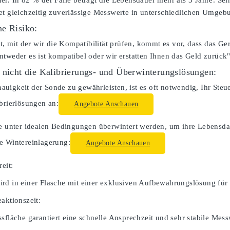
er. In 82 % der Fälle beträgt die Lebensdauer mehr als 3 Jahre. S
et gleichzeitig zuverlässige Messwerte in unterschiedlichen Umgeb
e Risiko:
lt, mit der wir die Kompatibilität prüfen, kommt es vor, dass das Ger
ntweder es ist kompatibel oder wir erstatten Ihnen das Geld zurück"
 nicht die Kalibrierungs- und Überwinterungslösungen:
uigkeit der Sonde zu gewährleisten, ist es oft notwendig, Ihr Steue
ibrierlösungen an:
Angebote Anschauen
te unter idealen Bedingungen überwintert werden, um ihre Lebensdau
e Wintereinlagerung:
Angebote Anschauen
reit:
rd in einer Flasche mit einer exklusiven Aufbewahrungslösung für 
aktionszeit:
sfläche garantiert eine schnelle Ansprechzeit und sehr stabile Mess