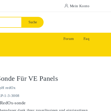
Mein Konto
Suche
Forum
Faq
onde Für VE Panels
pH redOx
RP-1-3-3008
 RedOx-sonde
bensdauer dank ihrer zuverlässigen und einzigartigen