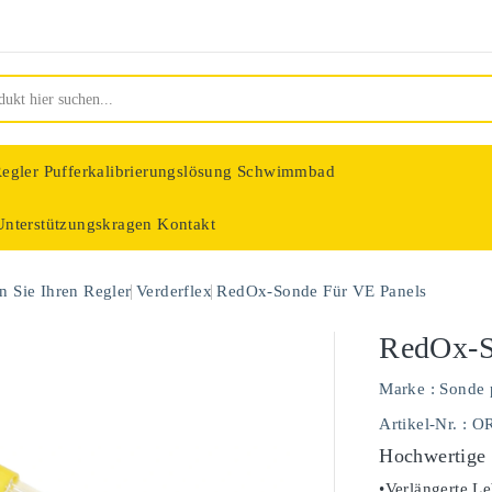
egler
Pufferkalibrierungslösung Schwimmbad
Unterstützungskragen
Kontakt
nologie
 Sie Ihren Regler
Verderflex
RedOx-Sonde Für VE Panels
RedOx-S
Marke :
Sonde 
Artikel-Nr.
: O
Hochwertige
•Verlängerte Le