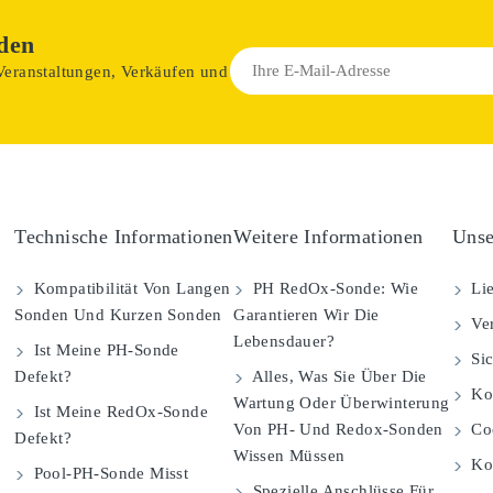
den
 Veranstaltungen, Verkäufen und
Technische Informationen
Weitere Informationen
Unse
Kompatibilität Von Langen
PH RedOx-Sonde: Wie
Lie
Sonden Und Kurzen Sonden
Garantieren Wir Die
Ver
Lebensdauer?
Ist Meine PH-Sonde
Sic
Defekt?
Alles, Was Sie Über Die
Kom
Wartung Oder Überwinterung
Ist Meine RedOx-Sonde
Von PH- Und Redox-Sonden
Coo
Defekt?
Wissen Müssen
Ko
Pool-PH-Sonde Misst
Spezielle Anschlüsse Für