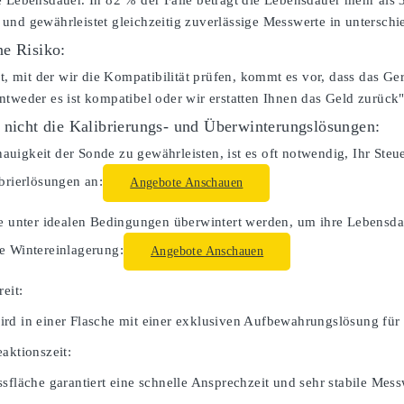
e Lebensdauer. In 82 % der Fälle beträgt die Lebensdauer mehr als
und gewährleistet gleichzeitig zuverlässige Messwerte in untersc
e Risiko:
lt, mit der wir die Kompatibilität prüfen, kommt es vor, dass das Ger
ntweder es ist kompatibel oder wir erstatten Ihnen das Geld zurück"
 nicht die Kalibrierungs- und Überwinterungslösungen:
uigkeit der Sonde zu gewährleisten, ist es oft notwendig, Ihr Steue
ibrierlösungen an:
Angebote Anschauen
te unter idealen Bedingungen überwintert werden, um ihre Lebensdau
e Wintereinlagerung:
Angebote Anschauen
reit:
rd in einer Flasche mit einer exklusiven Aufbewahrungslösung für 
aktionszeit:
sfläche garantiert eine schnelle Ansprechzeit und sehr stabile Mess